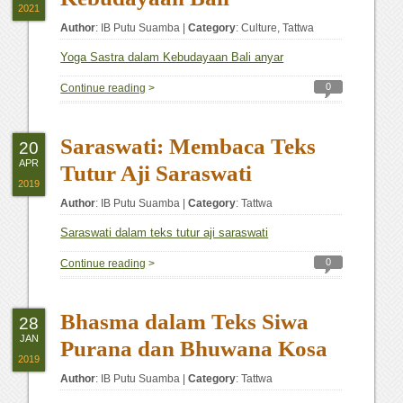
2021
Author
:
IB Putu Suamba
|
Category
:
Culture
,
Tattwa
Yoga Sastra dalam Kebudayaan Bali anyar
0
Continue reading
>
Saraswati: Membaca Teks
20
APR
Tutur Aji Saraswati
2019
Author
:
IB Putu Suamba
|
Category
:
Tattwa
Saraswati dalam teks tutur aji saraswati
0
Continue reading
>
Bhasma dalam Teks Siwa
28
JAN
Purana dan Bhuwana Kosa
2019
Author
:
IB Putu Suamba
|
Category
:
Tattwa