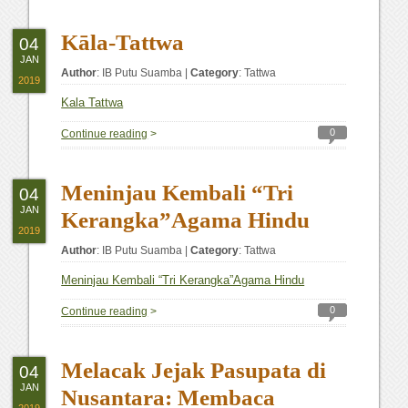
Kāla-Tattwa
04
JAN
Author
:
IB Putu Suamba
|
Category
:
Tattwa
2019
Kala Tattwa
0
Continue reading
>
Meninjau Kembali “Tri
04
JAN
Kerangka”Agama Hindu
2019
Author
:
IB Putu Suamba
|
Category
:
Tattwa
Meninjau Kembali “Tri Kerangka”Agama Hindu
0
Continue reading
>
Melacak Jejak Pasupata di
04
JAN
Nusantara: Membaca