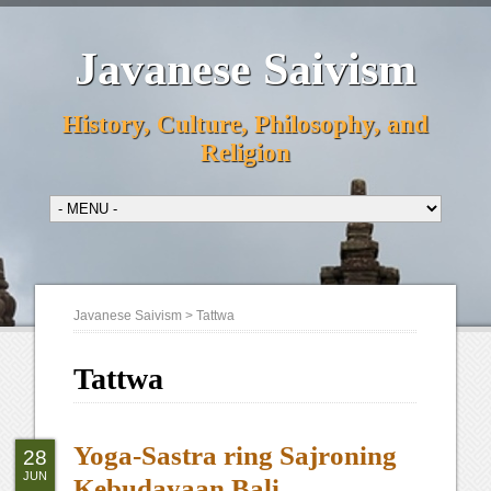
Javanese Saivism
History, Culture, Philosophy, and
Religion
Javanese Saivism
>
Tattwa
Tattwa
Yoga-Sastra ring Sajroning
28
JUN
Kebudayaan Bali