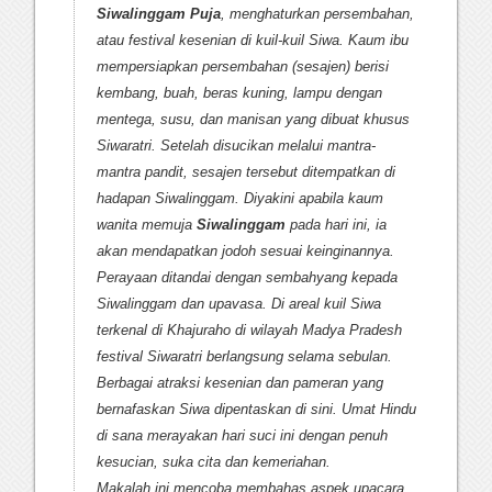
Siwalinggam Puja
, menghaturkan persembahan,
atau festival kesenian di kuil-kuil Siwa. Kaum ibu
mempersiapkan persembahan (sesajen) berisi
kembang, buah, beras kuning, lampu dengan
mentega, susu, dan manisan yang dibuat khusus
Siwaratri. Setelah disucikan melalui mantra-
mantra pandit, sesajen tersebut ditempatkan di
hadapan Siwalinggam. Diyakini apabila kaum
wanita memuja
Siwalinggam
pada hari ini, ia
akan mendapatkan jodoh sesuai keinginannya.
Perayaan ditandai dengan sembahyang kepada
Siwalinggam dan upavasa. Di areal kuil Siwa
terkenal di Khajuraho di wilayah Madya Pradesh
festival Siwaratri berlangsung selama sebulan.
Berbagai atraksi kesenian dan pameran yang
bernafaskan Siwa dipentaskan di sini. Umat Hindu
di sana merayakan hari suci ini dengan penuh
kesucian, suka cita dan kemeriahan.
Makalah ini mencoba membahas aspek upacara