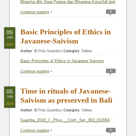
Bhasma dlm Siwa Purana dan Bhuwana Kosa-full text
0
Continue reading
>
Basic Principles of Ethics in
05
JAN
Javanese-Saivism
2019
Author
:
IB Putu Suamba
|
Category
:
Tattwa
Basic Principles of Ethics in Javanese Saivism
0
Continue reading
>
Time in rituals of Javanese-
05
JAN
Saivism as preserved in Bali
2019
Author
:
IB Putu Suamba
|
Category
:
Tattwa
Suamba_2018_J._Phys.__Conf._Ser._953_012054
0
Continue reading
>