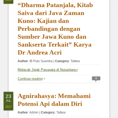
2019
“Dharma Patanjala, Kitab
Saiva dari Java Zaman
Kuno: Kajian dan
Perbandingan dengan
Sumber Jawa Kuno dan
Sankserta Terkait” Karya
Dr Andrea Acri
Author
:
IB Putu Suamba
|
Category
:
Tattwa
Melacak Jejak Pasupata di Nusantara-r
0
Continue reading
>
Agnirahasya: Memahami
23
JUL
Potensi Api dalam Diri
2017
Author
:
Admin
|
Category
:
Tattwa